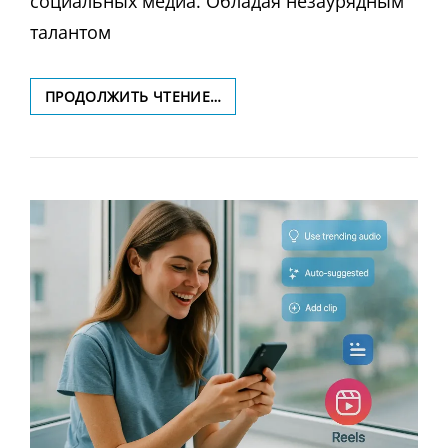
социальных медиа. Обладая незаурядным
талантом
ПУТЕШЕСТВИЕ
ПРОДОЛЖИТЬ ЧТЕНИЕ…
ЧЕРЕЗ
КОНТЕНТ:
КАК
МАКСИМ
ПРЕОДОЛЕЛ
СЛОЖНОСТИ
СОЗДАНИЯ
УНИКАЛЬНЫХ
ИСТОРИЙ
ДЛЯ
СОЦИАЛЬНЫХ
СЕТЕЙ