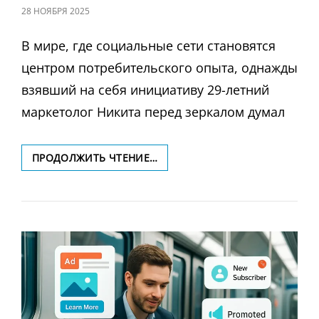
ЗАПИСЬ
28 НОЯБРЯ 2025
В
В мире, где социальные сети становятся
центром потребительского опыта, однажды
взявший на себя инициативу 29-летний
маркетолог Никита перед зеркалом думал
ТАЙНЫЕ
ПРОДОЛЖИТЬ ЧТЕНИЕ…
СВЯЗИ:
КАК
НЕВИДИМЫЕ
НИТИ
УПРАВЛЕНИЯ
ВЛИЯЮТ
НА
МАРКЕТИНГ
В
СОЦИАЛЬНЫХ