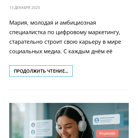
ЗАПИСЬ
13 ДЕКАБРЯ 2025
В
Мария, молодая и амбициозная
специалистка по цифровому маркетингу,
старательно строит свою карьеру в мире
социальных медиа. С каждым днём её
ПЕРФЕКЦИОНИЗМ
ПРОДОЛЖИТЬ ЧТЕНИЕ…
В
СОЗДАНИИ
КОНТЕНТА:
КАК
ИЗБАВИТЬСЯ
ОТ
ЛОВУШКИ
ИДЕАЛЬНОСТИ