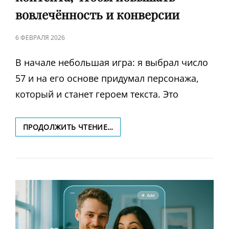
вовлечённость и конверсии
ЗАПИСЬ
6 ФЕВРАЛЯ 2026
В
В начале небольшая игра: я выбрал число
57 и на его основе придумал персонажа,
который и станет героем текста. Это
57
ПРОДОЛЖИТЬ ЧТЕНИЕ…
И
ИСКУССТВО
УДАЛЕНИЯ:
КАК
ПРЕПОДАВАТЬ
СОКРАЩЕНИЕ
КОНТЕНТА,
ЧТОБЫ
ПОВЫШАТЬ