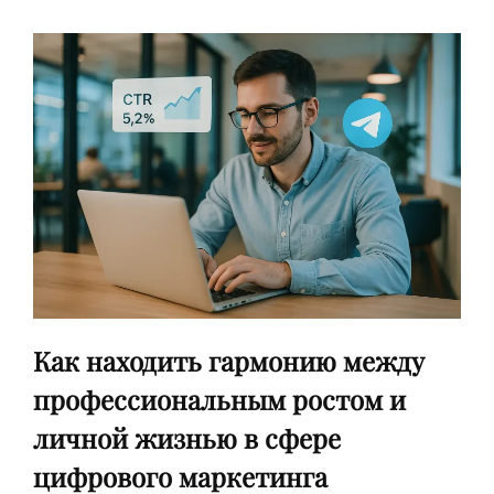
И
«ПУСТЫЕ»
КАДРЫ
УСИЛИВАЮТ
ОБРАЗОВАТЕЛЬНЫЙ
ЭФФЕКТ
В
REELS,
YOUTUBE
SHORTS,
VK
И
TELEGRAM
Как находить гармонию между
профессиональным ростом и
личной жизнью в сфере
цифрового маркетинга