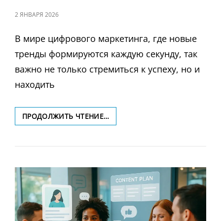
ЗАПИСЬ
2 ЯНВАРЯ 2026
В
В мире цифрового маркетинга, где новые
тренды формируются каждую секунду, так
важно не только стремиться к успеху, но и
находить
КАК
ПРОДОЛЖИТЬ ЧТЕНИЕ…
НАХОДИТЬ
ГАРМОНИЮ
МЕЖДУ
ПРОФЕССИОНАЛЬНЫМ
РОСТОМ
И
ЛИЧНОЙ
ЖИЗНЬЮ
В
СФЕРЕ