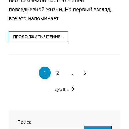
неотъемлемой частью нашей
повседневной жизни. На первый взгляд,
все это напоминает
НЕОЧЕВИДНАЯ
ПРОДОЛЖИТЬ ЧТЕНИЕ…
СТОРОНА
ВЛИЯНИЯ:
КАК
БРОШЕННЫЕ
<span
ОБРАЗЫ
1
2
…
5
ФОРМИРУЮТ
class="nav-
ИМИДЖ
subtitle
В
ДАЛЕЕ
screen-
СОЦИАЛЬНЫХ
СЕТЯХ
reader-
text">Страница
</span>
Поиск