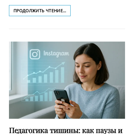
73
ПРОДОЛЖИТЬ ЧТЕНИЕ…
СЕКУНДЫ:
КАК
МИКРОУРОКИ
СВЯЗЫВАЮТ
REELS,
YOUTUBE
И
TELEGRAM
И
СОЗДАЮТ
ПУТЬ
К
ГЛУБИННОМУ
ОБУЧЕНИЮ
Педагогика тишины: как паузы и