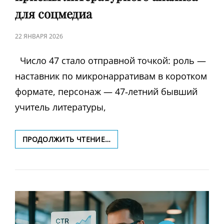
для соцмедиа
ЗАПИСЬ
22 ЯНВАРЯ 2026
В
Число 47 стало отправной точкой: роль —
наставник по микронарративам в коротком
формате, персонаж — 47‑летний бывший
учитель литературы,
КАК
ПРОДОЛЖИТЬ ЧТЕНИЕ…
ШКОЛЬНАЯ
ПАУЗА
ПОМОГАЕТ
ВЗОРВАТЬ
REELS:
НЕОЖИДАННЫЕ
ПРИЁМЫ
ЛИТЕРАТУРНОГО