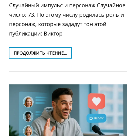
Случайный импульс и персонаж Случайное
число: 73. По этому числу родилась роль и
персонаж, которые зададут тон этой
публикации: Виктор
КАК
ПРОДОЛЖИТЬ ЧТЕНИЕ…
ПРЕВРАЩАТЬ
КОРОТКИЕ
ВИДЕО
В
УЧЕБНЫЕ
МИНИ-
КУРСЫ:
ИСКУССТВО
ДИДАКТИЧЕСКОГО
НАПРЯЖЕНИЯ
В
REELS,
SHORTS,