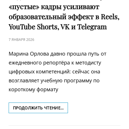
«пустые» кадры усиливают
образовательный эффект в Reels,
YouTube Shorts, VK и Telegram
ЗАПИСЬ
7 ЯНВАРЯ 2026
В
Марина Орлова давно прошла путь от
ежедневного репортёра к методисту
цифровых компетенций: сейчас она
возглавляет учебную программу по
короткому формату
ПЕДАГОГИКА
ПРОДОЛЖИТЬ ЧТЕНИЕ…
ТИШИНЫ:
КАК
ПАУЗЫ