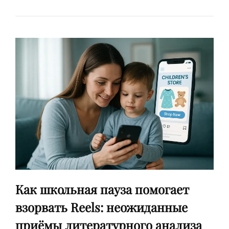
КАК
ПАУЗЫ
И
МОНТАЖ
ФОРМИРУЮТ
ВОВЛЕЧЁННОСТЬ
В
КОРОТКОМ
ВИДЕО
Как школьная пауза помогает
взорвать Reels: неожиданные
приёмы литературного анализа