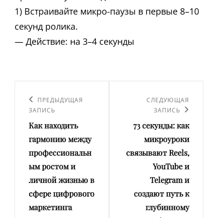
1) Встраивайте микро-паузы в первые 8–10
секунд ролика.
— Действие: на 3–4 секунды
Навигация
по
Предыдущая
ПРЕДЫДУЩАЯ
Следующая
СЛЕДУЮЩАЯ
ЗАПИСЬ
ЗАПИСЬ
записям
запись
запись
Как находить
73 секунды: как
гармонию между
микроуроки
профессиональн
связывают Reels,
ым ростом и
YouTube и
личной жизнью в
Telegram и
сфере цифрового
создают путь к
маркетинга
глубинному