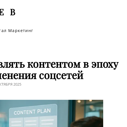
Е В
итал Маркетинг
влять контентом в эпоху
менения соцсетей
ПИСЬ
КТЯБРЯ 2025