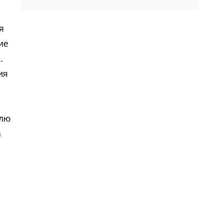
я
ие
.
ия
елю
а